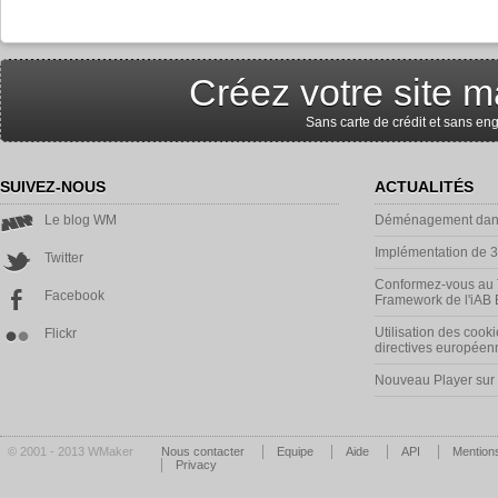
Créez votre site m
Sans carte de crédit et sans e
SUIVEZ-NOUS
ACTUALITÉS
Le blog WM
Déménagement dans
Implémentation de 
Twitter
Conformez-vous au 
Facebook
Framework de l'iAB
Utilisation des cooki
Flickr
directives européen
Nouveau Player su
© 2001 - 2013 WMaker
Nous contacter
Equipe
Aide
API
Mentions
Privacy